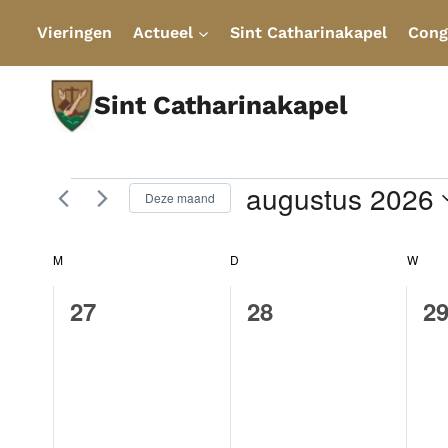
Doorgaan
Vieringen
Actueel
Sint Catharinakapel
Cong
naar
inhoud
Sint Catharinakapel
Evenemente
augustus 2026
Deze maand
Selecteer
M
MAANDAG
D
DINSDAG
W
WOE
Kalender
een
datum.
0
0
0
van
27
28
2
evenementen,
evenementen,
e
Evenementen