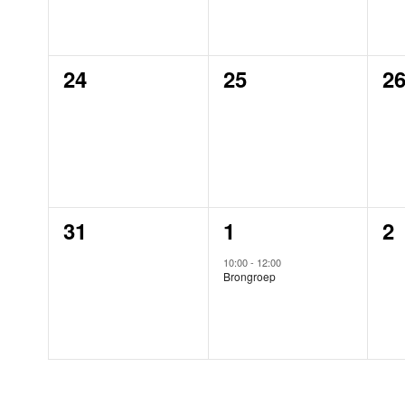
0
0
0
24
25
2
evenementen,
evenementen,
e
0
1
0
31
1
2
evenementen,
evenement,
e
10:00
-
12:00
Brongroep