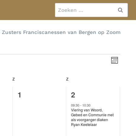
Zoeken
naar:
n" Zusters Franciscanessen van Bergen op Zoom
Even
Weerg
Maand
weerg
naviga
naviga
Z
ZATERDAG
Z
ZONDAG
0
1
1
2
en,
evenementen,
evenement,
09:30
-
10:30
Viering van Woord,
Gebed en Communie met
als voorganger diaken
Ryan Keetelaar