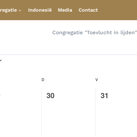
regatie
Indonesië
Media
Contact
Congregatie "Toevlucht in lijde
n
NSDAG
D
DONDERDAG
V
VRIJDAG
0
0
9
30
31
venementen,
evenementen,
evenement