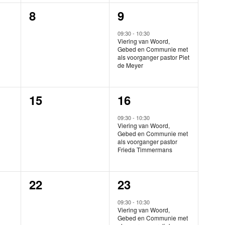
0
1
8
9
en,
evenementen,
evenement,
09:30
-
10:30
Viering van Woord,
Gebed en Communie met
als voorganger pastor Piet
de Meyer
0
1
15
16
en,
evenementen,
evenement,
09:30
-
10:30
Viering van Woord,
Gebed en Communie met
als voorganger pastor
Frieda Timmermans
0
1
22
23
en,
evenementen,
evenement,
09:30
-
10:30
Viering van Woord,
Gebed en Communie met