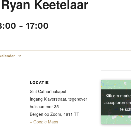
 Ryan Keetelaar
08:00
-
17:00
kalender
LOCATIE
Sint Catharinakapel
Klik om marke
Klik om marke
Ingang Klaverstraat, tegenover
accepteren en
accepteren en
huisnummer 35
te sc
te sc
Bergen op Zoom
,
4611 TT
+ Google Maps