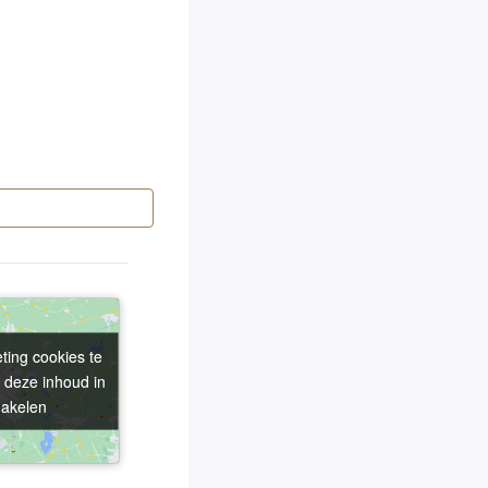
ting cookies te
ting cookies te
 deze inhoud in
 deze inhoud in
hakelen
hakelen