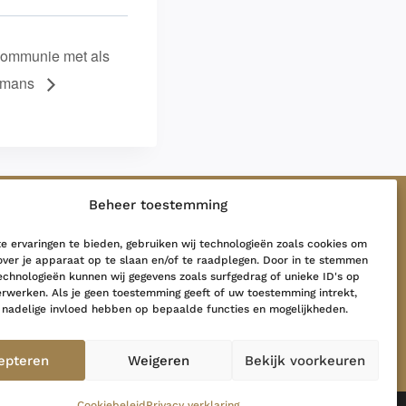
Communie met als
ermans
Beheer toestemming
LAATSTE NIEUWS
 ervaringen te bieden, gebruiken wij technologieën zoals cookies om
over je apparaat op te slaan en/of te raadplegen. Door in te stemmen
Grote Geest …
chnologieën kunnen wij gegevens zoals surfgedrag of unieke ID's op
26 mei 2026
erwerken. Als je geen toestemming geeft of uw toestemming intrekt,
 nadelige invloed hebben op bepaalde functies en mogelijkheden.
Herinner me, heer…
19 februari 2026
epteren
Weigeren
Bekijk voorkeuren
Cookiebeleid
Privacy verklaring