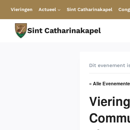
Doorgaan
Vieringen
Actueel
Sint Catharinakapel
Cong
naar
inhoud
Sint Catharinakapel
Dit evenement is
« Alle Evenement
Vierin
Commun