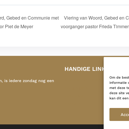
ord, Gebed en Communie met
Viering van Woord, Gebed en 
or Piet de Meyer
voorganger pastor Frieda Timm
HANDIGE LINKS
Om de beste
Sint Catharinakapel
m, is iedere zondag nog een
informatie 
Congregatie
met deze te
deze site v
Indonesië
kan dit een
Contact
Acc