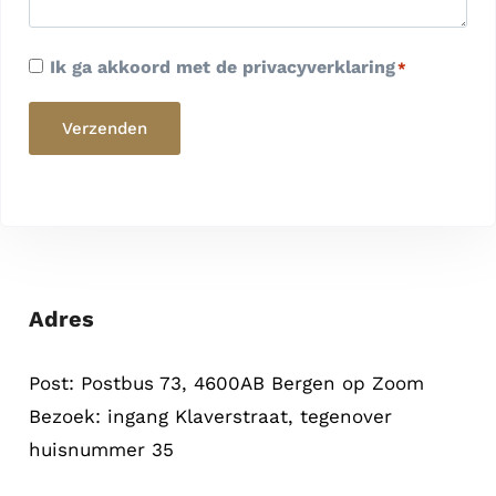
Ik ga akkoord met de privacyverklaring
P
*
r
Verzenden
i
v
a
c
y
v
Adres
e
r
k
Post: Postbus 73, 4600AB Bergen op Zoom
l
Bezoek: ingang Klaverstraat, tegenover
a
huisnummer 35
r