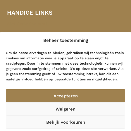
HANDIGE LINKS
Sint Catharinakapel
Congregatie
Beheer toestemming
Indonesië
Contact
Om de beste ervaringen te bieden, gebruiken wij technologieën zoals
cookies om informatie over je apparaat op te slaan en/of te
raadplegen. Door in te stemmen met deze technologieën kunnen wij
LAATSTE NIEUWS
gegevens zoals surfgedrag of unieke ID's op deze site verwerken. Als
je geen toestemming geeft of uw toestemming intrekt, kan dit een
nadelige invloed hebben op bepaalde functies en mogelijkheden.
Grote Geest …
26 mei 2026
Accepteren
Herinner me, heer…
Weigeren
19 februari 2026
Bekijk voorkeuren
Privacy verklaring
Website door