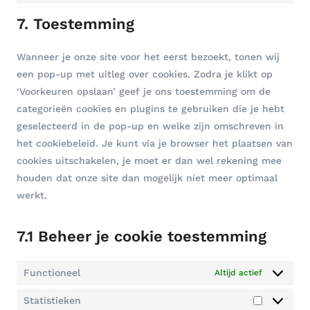
n
o
7. Toestemming
s
n
e
s
Wanneer je onze site voor het eerst bezoekt, tonen wij
n
e
een pop-up met uitleg over cookies. Zodra je klikt op
t
n
‘Voorkeuren opslaan’ geef je ons toestemming om de
t
t
categorieën cookies en plugins te gebruiken die je hebt
o
t
geselecteerd in de pop-up en welke zijn omschreven in
s
o
het cookiebeleid. Je kunt via je browser het plaatsen van
e
s
cookies uitschakelen, je moet er dan wel rekening mee
r
e
houden dat onze site dan mogelijk niet meer optimaal
v
r
werkt.
i
v
c
i
e
7.1 Beheer je cookie toestemming
c
c
e
o
Functioneel
Altijd actief
d
m
i
p
Statistieken
S