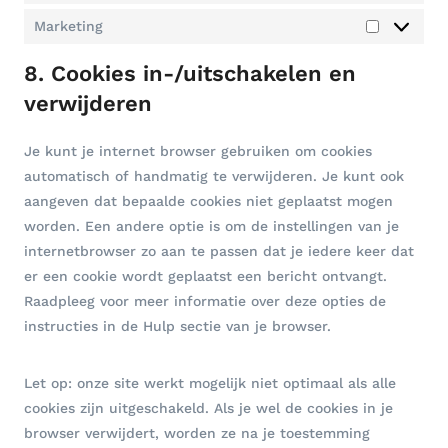
v
l
t
e
Marketing
i
M
a
r
a
a
8. Cookies in-/uitschakelen en
t
s
n
r
i
verwijderen
e
z
k
s
n
e
t
Je kunt je internet browser gebruiken om cookies
t
i
automatisch of handmatig te verwijderen. Je kunt ook
i
e
aangeven dat bepaalde cookies niet geplaatst mogen
n
k
worden. Een andere optie is om de instellingen van je
g
e
internetbrowser zo aan te passen dat je iedere keer dat
n
er een cookie wordt geplaatst een bericht ontvangt.
Raadpleeg voor meer informatie over deze opties de
instructies in de Hulp sectie van je browser.
Let op: onze site werkt mogelijk niet optimaal als alle
cookies zijn uitgeschakeld. Als je wel de cookies in je
browser verwijdert, worden ze na je toestemming