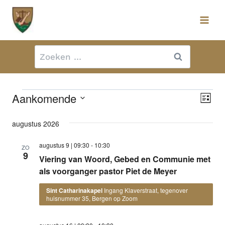
Doorgaan
naar
inhoud
Zoeken
naar:
Evenementen
Aankomende
Ev
Wee
Lijst
we
Selecteer
nav
augustus 2026
een
nav
datum.
augustus 9 | 09:30
-
10:30
ZO
9
Viering van Woord, Gebed en Communie met
als voorganger pastor Piet de Meyer
Sint Catharinakapel
Ingang Klaverstraat, tegenover
huisnummer 35, Bergen op Zoom