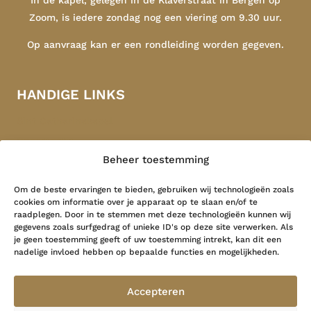
Zoom, is iedere zondag nog een viering om 9.30 uur.
Op aanvraag kan er een rondleiding worden gegeven.
HANDIGE LINKS
Sint Catharinakapel
Congregatie
Beheer toestemming
Indonesië
Contact
Om de beste ervaringen te bieden, gebruiken wij technologieën zoals
cookies om informatie over je apparaat op te slaan en/of te
raadplegen. Door in te stemmen met deze technologieën kunnen wij
LAATSTE NIEUWS
gegevens zoals surfgedrag of unieke ID's op deze site verwerken. Als
je geen toestemming geeft of uw toestemming intrekt, kan dit een
nadelige invloed hebben op bepaalde functies en mogelijkheden.
Grote Geest …
26 mei 2026
Accepteren
Herinner me, heer…