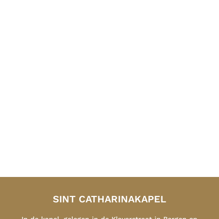
2026
SINT CATHARINAKAPEL
In de kapel, gelegen in de Klaverstraat in Bergen op