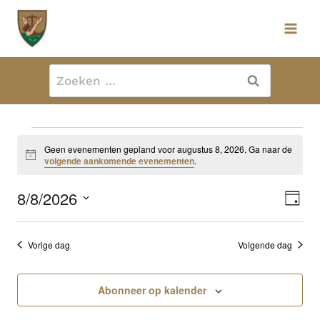
Doorgaan
naar
inhoud
Zoeken
naar:
Evenementen
Geen evenementen gepland voor augustus 8, 2026. Ga naar de
Bericht
volgende aankomende evenementen
.
in
8/8/2026
Ev
Wee
Dag
we
Selecteer
nav
augustus
een
nav
Vorige dag
Volgende dag
datum.
8,
Abonneer op kalender