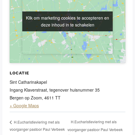
Klik om marketing cookies te accepteren en
Klik om marketing cookies te accepteren en
deze inhoud in te schakelen
deze inhoud in te schakelen
LOCATIE
Sint Catharinakapel
Ingang Klaverstraat, tegenover huisnummer 35
Bergen op Zoom
,
4611 TT
+ Google Maps
H.Eucharistieviering met als
H.Eucharistieviering met als
voorganger pastoor Paul Verbeek
voorganger pastoor Paul Verbeek