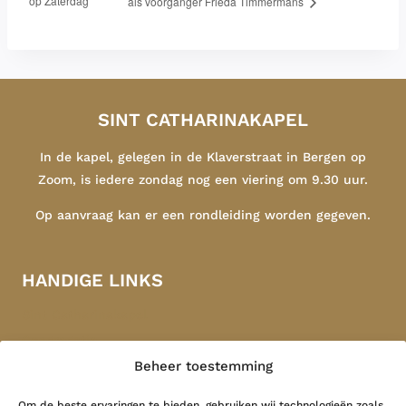
op Zaterdag’
als voorganger Frieda Timmermans
SINT CATHARINAKAPEL
In de kapel, gelegen in de Klaverstraat in Bergen op
Zoom, is iedere zondag nog een viering om 9.30 uur.
Op aanvraag kan er een rondleiding worden gegeven.
HANDIGE LINKS
Sint Catharinakapel
Congregatie
Beheer toestemming
Indonesië
Contact
Om de beste ervaringen te bieden, gebruiken wij technologieën zoals