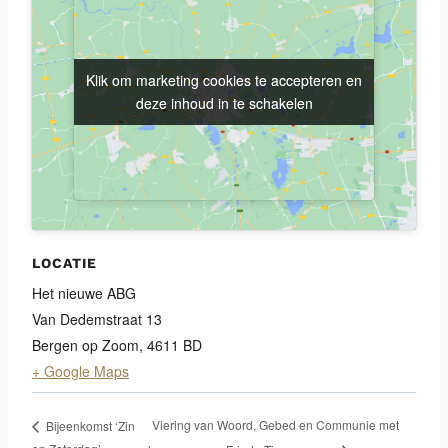
Klik om marketing cookies te accepteren en
Klik om marketing cookies te accepteren en
deze inhoud in te schakelen
deze inhoud in te schakelen
LOCATIE
Het nieuwe ABG
Van Dedemstraat 13
Bergen op Zoom
,
4611 BD
+ Google Maps
Viering van Woord, Gebed en Communie met
Bijeenkomst ‘Zin