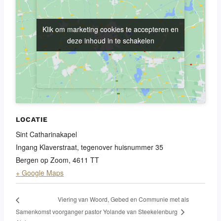
Klik om marketing cookies te accepteren en
Klik om marketing cookies te accepteren en
deze inhoud in te schakelen
deze inhoud in te schakelen
LOCATIE
Sint Catharinakapel
Ingang Klaverstraat, tegenover huisnummer 35
Bergen op Zoom
,
4611 TT
+ Google Maps
Viering van Woord, Gebed en Communie met als
Samenkomst
voorganger pastor Yolande van Steekelenburg