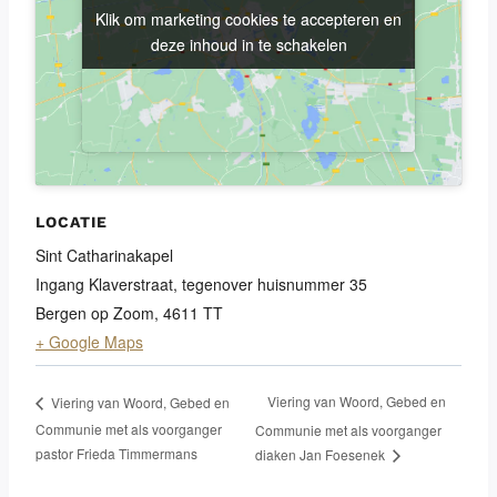
Klik om marketing cookies te accepteren en
Klik om marketing cookies te accepteren en
deze inhoud in te schakelen
deze inhoud in te schakelen
LOCATIE
Sint Catharinakapel
Ingang Klaverstraat, tegenover huisnummer 35
Bergen op Zoom
,
4611 TT
+ Google Maps
Viering van Woord, Gebed en
Viering van Woord, Gebed en
Communie met als voorganger
Communie met als voorganger
pastor Frieda Timmermans
diaken Jan Foesenek