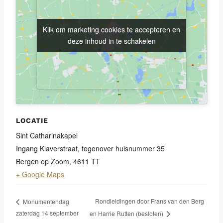
Klik om marketing cookies te accepteren en
Klik om marketing cookies te accepteren en
deze inhoud in te schakelen
deze inhoud in te schakelen
LOCATIE
Sint Catharinakapel
Ingang Klaverstraat, tegenover huisnummer 35
Bergen op Zoom
,
4611 TT
+ Google Maps
Rondleidingen door Frans van den Berg
Monumentendag
zaterdag 14 september
en Harrie Rutten (besloten)