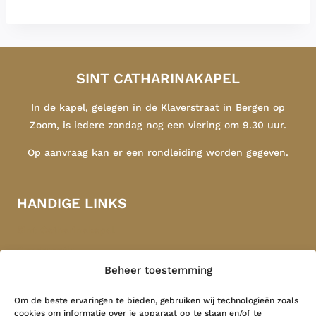
SINT CATHARINAKAPEL
In de kapel, gelegen in de Klaverstraat in Bergen op
Zoom, is iedere zondag nog een viering om 9.30 uur.
Op aanvraag kan er een rondleiding worden gegeven.
HANDIGE LINKS
Sint Catharinakapel
Congregatie
Beheer toestemming
Indonesië
Contact
Om de beste ervaringen te bieden, gebruiken wij technologieën zoals
cookies om informatie over je apparaat op te slaan en/of te