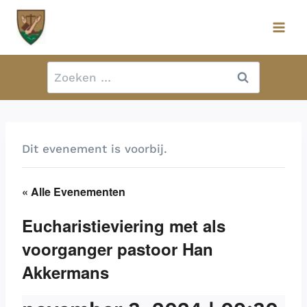
Doorgaan
naar
inhoud
Zoeken
naar:
Dit evenement is voorbij.
« Alle Evenementen
Eucharistieviering met als
voorganger pastoor Han
Akkermans