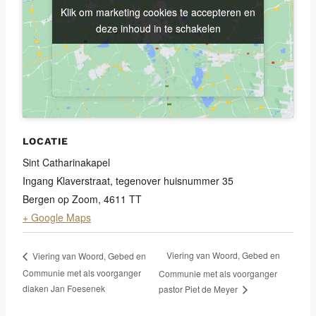
Klik om marketing cookies te accepteren en
Klik om marketing cookies te accepteren en
deze inhoud in te schakelen
deze inhoud in te schakelen
LOCATIE
Sint Catharinakapel
Ingang Klaverstraat, tegenover huisnummer 35
Bergen op Zoom
,
4611 TT
+ Google Maps
Viering van Woord, Gebed en
Viering van Woord, Gebed en
Communie met als voorganger
Communie met als voorganger
diaken Jan Foesenek
pastor Piet de Meyer