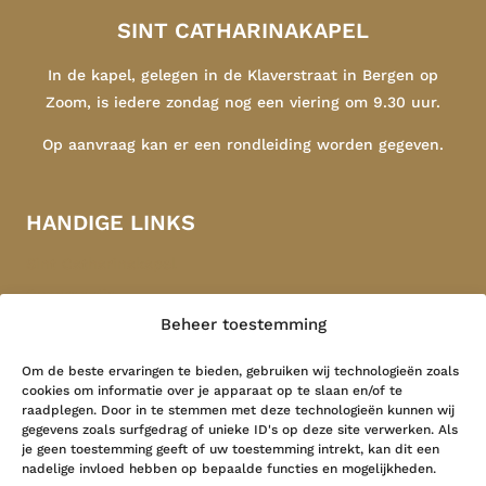
SINT CATHARINAKAPEL
In de kapel, gelegen in de Klaverstraat in Bergen op
Zoom, is iedere zondag nog een viering om 9.30 uur.
Op aanvraag kan er een rondleiding worden gegeven.
HANDIGE LINKS
Sint Catharinakapel
Congregatie
Beheer toestemming
Indonesië
Contact
Om de beste ervaringen te bieden, gebruiken wij technologieën zoals
cookies om informatie over je apparaat op te slaan en/of te
raadplegen. Door in te stemmen met deze technologieën kunnen wij
LAATSTE NIEUWS
gegevens zoals surfgedrag of unieke ID's op deze site verwerken. Als
je geen toestemming geeft of uw toestemming intrekt, kan dit een
nadelige invloed hebben op bepaalde functies en mogelijkheden.
Grote Geest …