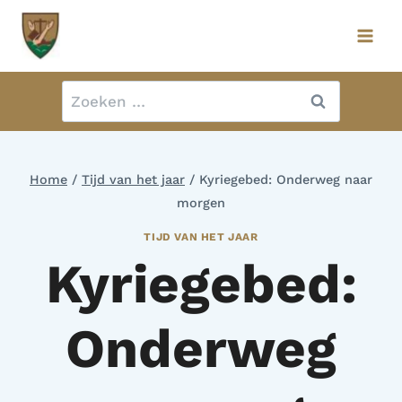
Doorgaan
naar
inhoud
Zoeken
naar:
Home
/
Tijd van het jaar
/
Kyriegebed: Onderweg naar
morgen
TIJD VAN HET JAAR
Kyriegebed:
Onderweg