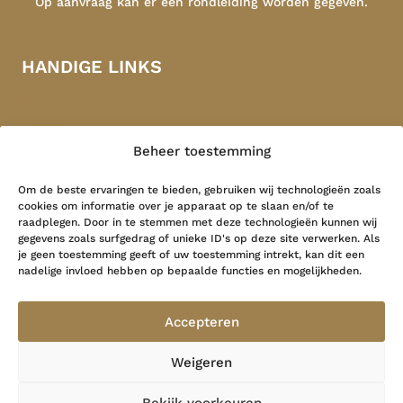
Op aanvraag kan er een rondleiding worden gegeven.
HANDIGE LINKS
Sint Catharinakapel
Congregatie
Beheer toestemming
Indonesië
Contact
Om de beste ervaringen te bieden, gebruiken wij technologieën zoals
cookies om informatie over je apparaat op te slaan en/of te
raadplegen. Door in te stemmen met deze technologieën kunnen wij
LAATSTE NIEUWS
gegevens zoals surfgedrag of unieke ID's op deze site verwerken. Als
je geen toestemming geeft of uw toestemming intrekt, kan dit een
nadelige invloed hebben op bepaalde functies en mogelijkheden.
Grote Geest …
26 mei 2026
Accepteren
Herinner me, heer…
Weigeren
19 februari 2026
Bekijk voorkeuren