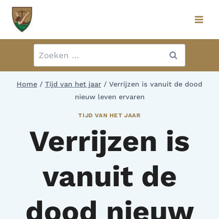
Doorgaan
naar
inhoud
Zoeken
naar:
Home
/
Tijd van het jaar
/
Verrijzen is vanuit de dood
nieuw leven ervaren
TIJD VAN HET JAAR
Verrijzen is
vanuit de
dood nieuw