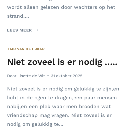
wordt alleen gelezen door wachters op het
strand….
GEDACHTE
LEES MEER
AAN
DE
TIJD VAN HET JAAR
H.
WILLIBRORDUS
Niet zoveel is er nodig …..
(7
NOVEMBER)
Door
Lisette de Wit
31 oktober 2025
Niet zoveel is er nodig om gelukkig te zijn,en
licht in de ogen te dragen,een paar mensen
nabij,en een plek waar men brooden wat
vriendschap mag vragen. Niet zoveel is er
nodig om gelukkig te…