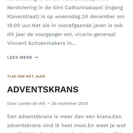
Kerstviering in de Sint Catharinakapel (ingang
Klaverstraat) is op woensdag 24 december om
19.00 uur.Net als in voorafgaande jaren is ook
dit jaar de voorganger em. vicaris-generaal
Vincent Schoenmakers in…
NIEUWSBRIEF
LEES MEER
KAPEL
HUIZE
TIJD VAN HET JAAR
ST.
CATHARINA
ADVENTSKRANS
DECEMBER
2025
Door
Lisette de Wit
26 november 2025
Een adventskrans is meer dan een krans.Een
adventskrans vind ik heel mooi.En weet je wat