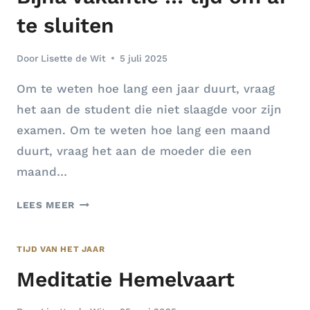
te sluiten
Door
Lisette de Wit
5 juli 2025
Om te weten hoe lang een jaar duurt, vraag
het aan de student die niet slaagde voor zijn
examen. Om te weten hoe lang een maand
duurt, vraag het aan de moeder die een
maand…
BIJNA
LEES MEER
VAKANTIE
…
TIJD VAN HET JAAR
TIJD
OM
Meditatie Hemelvaart
AF
TE