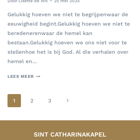
Door
Lisette de Wit
25 mei 2025
SLUITEN
Gelukkig hoeven we niet te begrijpenwaar de
eeuwigheid begint.Gelukkig hoeven we niet te
beredenerenwaar de hemel kan
bestaan.Gelukkig hoeven we ons niet voor te
stellenhoe het is bij God. Al die verhalen over
hemel en…
MEDITATIE
LEES MEER
HEMELVAART
Paginanavigatie
Volgende
1
2
3
pagina
SINT CATHARINAKAPEL