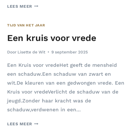
NIET
LEES MEER
ZOVEEL
IS
TIJD VAN HET JAAR
ER
NODIG
Een kruis voor vrede
…..
Door
Lisette de Wit
9 september 2025
Een Kruis voor vredeHet geeft de mensheid
een schaduw.Een schaduw van zwart en
wit.De kleuren van een gedwongen vrede. Een
Kruis voor vredeVerlicht de schaduw van de
jeugd.Zonder haar kracht was de
schaduw,verdwenen in een…
EEN
LEES MEER
KRUIS