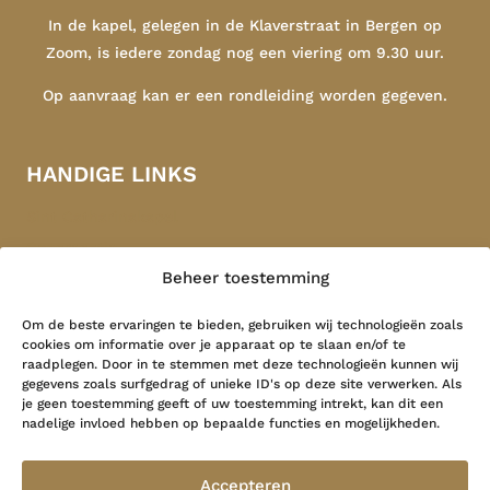
In de kapel, gelegen in de Klaverstraat in Bergen op
Zoom, is iedere zondag nog een viering om 9.30 uur.
Op aanvraag kan er een rondleiding worden gegeven.
HANDIGE LINKS
Sint Catharinakapel
Congregatie
Beheer toestemming
Indonesië
Contact
Om de beste ervaringen te bieden, gebruiken wij technologieën zoals
cookies om informatie over je apparaat op te slaan en/of te
raadplegen. Door in te stemmen met deze technologieën kunnen wij
LAATSTE NIEUWS
gegevens zoals surfgedrag of unieke ID's op deze site verwerken. Als
je geen toestemming geeft of uw toestemming intrekt, kan dit een
nadelige invloed hebben op bepaalde functies en mogelijkheden.
Grote Geest …
26 mei 2026
Accepteren