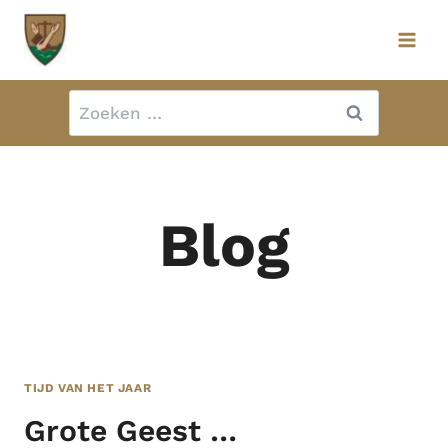
Doorgaan
naar
inhoud
Zoeken
naar:
Blog
TIJD VAN HET JAAR
Grote Geest …