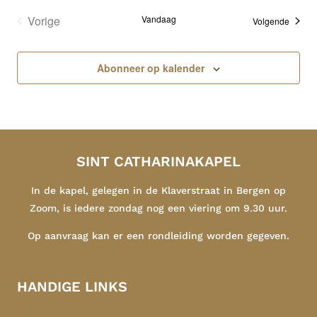
Vorige
Vandaag
Evene
Volgende
Evenementen
Abonneer op kalender
SINT CATHARINAKAPEL
In de kapel, gelegen in de Klaverstraat in Bergen op
Zoom, is iedere zondag nog een viering om 9.30 uur.
Op aanvraag kan er een rondleiding worden gegeven.
HANDIGE LINKS
Sint Catharinakapel