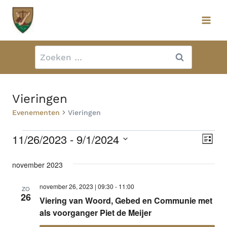
Doorgaan
naar
inhoud
Zoeken
naar:
Vieringen
Evenementen
Vieringen
11/26/2023
 - 
9/1/2024
Evenementen
Ev
Wee
Lijst
we
Selecteer
nav
november 2023
een
nav
datum.
november 26, 2023 | 09:30
-
11:00
ZO
26
Viering van Woord, Gebed en Communie met
als voorganger Piet de Meijer