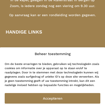
Zoom, is iedere zondag nog een viering om 9.30 uur.
Op aanvraag kan er een rondleiding worden gegeven.
HANDIGE LINKS
Sint Catharinakapel
Congregatie
Beheer toestemming
Indonesië
Contact
Om de beste ervaringen te bieden, gebruiken wij technologieën zoals
cookies om informatie over je apparaat op te slaan en/of te
raadplegen. Door in te stemmen met deze technologieën kunnen wij
LAATSTE NIEUWS
gegevens zoals surfgedrag of unieke ID's op deze site verwerken. Als
je geen toestemming geeft of uw toestemming intrekt, kan dit een
nadelige invloed hebben op bepaalde functies en mogelijkheden.
Grote Geest …
26 mei 2026
Accepteren
Herinner me, heer…