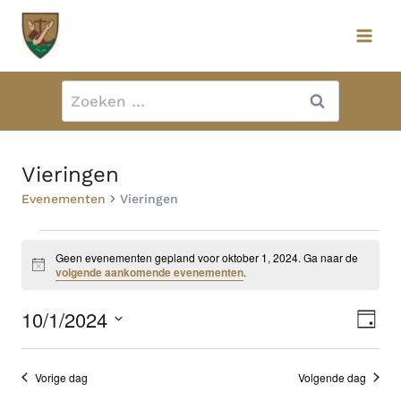
Doorgaan
naar
inhoud
Zoeken
naar:
Vieringen
Evenementen
Vieringen
Evenementen
Geen evenementen gepland voor oktober 1, 2024. Ga naar de
Bericht
volgende aankomende evenementen
.
in
10/1/2024
Ev
oktober
Wee
Dag
we
Selecteer
1,
nav
een
nav
Vorige dag
Volgende dag
2024
datum.